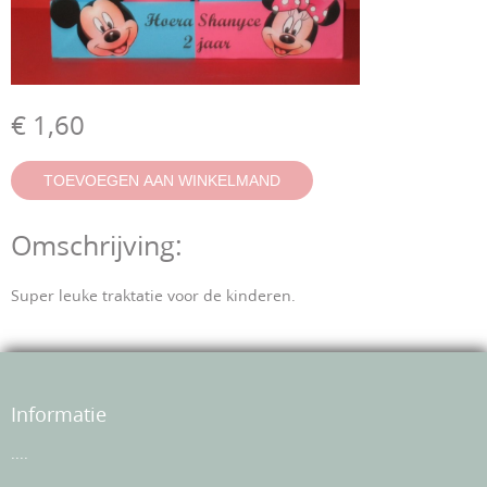
€ 1,60
Omschrijving:
Super leuke traktatie voor de kinderen.
Informatie
....